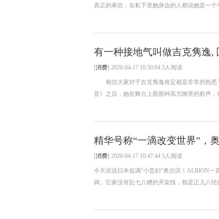
真正的蒋欣，在私下里她身边的人都说她是一个平
有一种接地气叫做吉克隽逸, 
[
消费
] 2020-04-17 10:50:04 3人阅读
相信大家对于吉克隽逸肯定都是非常的熟悉了
音》之后，她在舞台上面那种高亢嘹亮的歌声，也
精华号称“一滴改变世界”，
[
消费
] 2020-04-17 10:47:44 5人阅读
今天说说日本低调“小贵妇”奥尔滨！ALBIO
碑。它家没有乱七八糟的开架线，都是正儿八经的