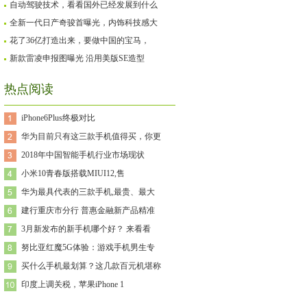
自动驾驶技术，看看国外已经发展到什么
全新一代日产奇骏首曝光，内饰科技感大
花了36亿打造出来，要做中国的宝马，
新款雷凌申报图曝光 沿用美版SE造型
热点阅读
iPhone6Plus终极对比
华为目前只有这三款手机值得买，你更
2018年中国智能手机行业市场现状
小米10青春版搭载MIUI12,售
华为最具代表的三款手机,最贵、最大
建行重庆市分行 普惠金融新产品精准
3月新发布的新手机哪个好？ 来看看
努比亚红魔5G体验：游戏手机男生专
买什么手机最划算？这几款百元机堪称
印度上调关税，苹果iPhone 1