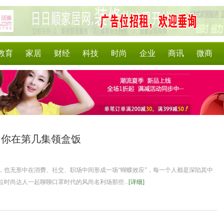
教育
家居
财经
科技
时尚
企业
商讯
微商
，你在第几集领盒饭
，也无形中在消费、社交、职场中间形成一场“蝴蝶效应”，每一个人都是深陷其中
时尚达人一起聊聊口罩时代的风尚名利场那些...
[详细]