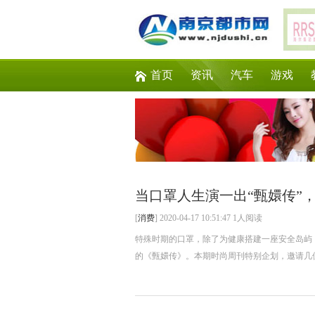
首页
资讯
汽车
游戏
当口罩人生演一出“甄嬛传”
[
消费
] 2020-04-17 10:51:47 1人阅读
特殊时期的口罩，除了为健康搭建一座安全岛屿
的《甄嬛传》。本期时尚周刊特别企划，邀请几位