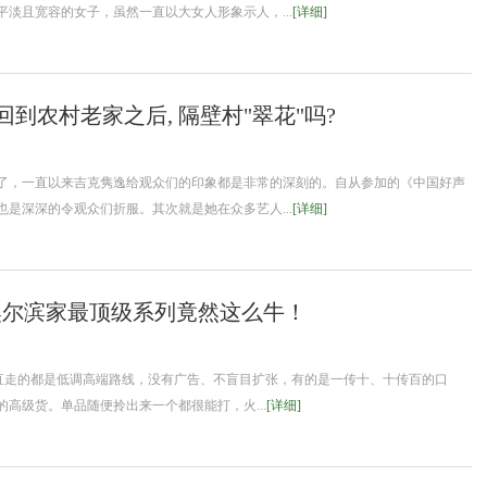
淡且宽容的女子，虽然一直以大女人形象示人，...
[详细]
回到农村老家之后, 隔壁村"翠花"吗?
，一直以来吉克隽逸给观众们的印象都是非常的深刻的。自从参加的《中国好声
是深深的令观众们折服。其次就是她在众多艺人...
[详细]
奥尔滨家最顶级系列竟然这么牛！
N一直走的都是低调高端路线，没有广告、不盲目扩张，有的是一传十、十传百的口
高级货。单品随便拎出来一个都很能打，火...
[详细]