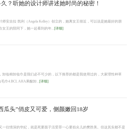
多久？听她的设计师讲述她时尚的秘密！
吉拉·凯利（Angela Kelley）创立的，她离女王很近，可以说是她最好的朋
女王的陪同下，她一起看到的年...
[详细]
，卸妆棉卸妆巾是我们必不可少的，以下推荐的都是我使用过的，大家理性种草
毛巾4.BCL AHA果酸卸...
[详细]
西瓜头”俏皮又可爱，侧颜嫩回18岁
又一往情深的华妃，就是死要面子活受罪一心要掐尖儿的樊胜美。但这其实都不是