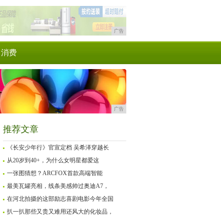
广告
消费
广告
推荐文章
《长安少年行》官宣定档 吴希泽穿越长
从20岁到40+，为什么女明星都爱这
一张图猜想？ARCFOX首款高端智能
最美瓦罐亮相，线条美感帅过奥迪A7，
在河北拍摄的这部励志喜剧电影今年全国
扒一扒那些又贵又难用还风大的化妆品，