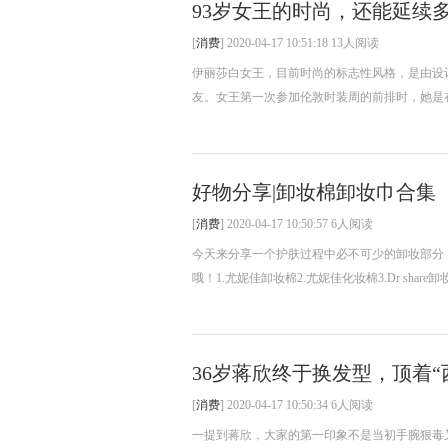
93岁女王的时尚，还能延续
[
消费
] 2020-04-17 10:51:18 13人阅读
伊丽莎白女王，目前时尚的标志性风格，是由设计师安
友。女王第一次参加伦敦时装周的前排时，她是在
好物分享|卸妆棉卸妆巾合集
[
消费
] 2020-04-17 10:50:57 6人阅读
今天来分享一个护肤过程中必不可少的卸妆部分
哦！1.尤妮佳卸妆棉2.尤妮佳化妆棉3.Dr share卸妆
36岁蒋欣终于换发型，顶着“
[
消费
] 2020-04-17 10:50:34 6人阅读
一提到蒋欣，大家的第一印象不是当初手腕狠毒