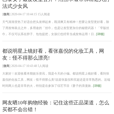
法式少女风
[
微商
] 2020-04-17 10:44:15 15人阅读
天气渐渐变热了好适合把头发绑起来，既清爽又有精神！想要让发型更好看，除
了用发饰装点之外，多用途的「丝巾」也是让发型更加分的秘密武器！「窄版丝
巾」不仅可以系在脖子、包包提把，女孩们也经常当成发饰运用！日...
[详细]
都说明星上镜好看，看张嘉倪的化妆工具，网
友：怪不得那么漂亮!
[
微商
] 2020-04-17 10:43:48 5人阅读
大家好！欢迎收看本期娱乐资讯，我是今天的小编。都说明星上镜好看，看到张
嘉倪的化妆工具，网友：怪不得那么美!说道张嘉倪和买超还是非常熟悉的。近端
时间两人也是非常的火，特别是在参加了综艺节目《妻子的浪漫旅...
[详细]
网友晒10年购物经验：记住这些正品渠道，怎么
买都不会出错！