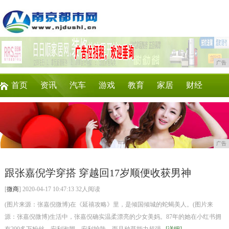
广告
首页
资讯
汽车
游戏
教育
家居
财经
科技
时尚
企业
商讯
微商
消费
广告
跟张嘉倪学穿搭 穿越回17岁顺便收获男神
[
微商
] 2020-04-17 10:47:13 32人阅读
(图片来源：张嘉倪微博)在《延禧攻略》里，是倾国倾城的蛇蝎美人。(图片来
源：张嘉倪微博)生活中，张嘉倪确实温柔漂亮的少女美妈。87年的她在小红书拥