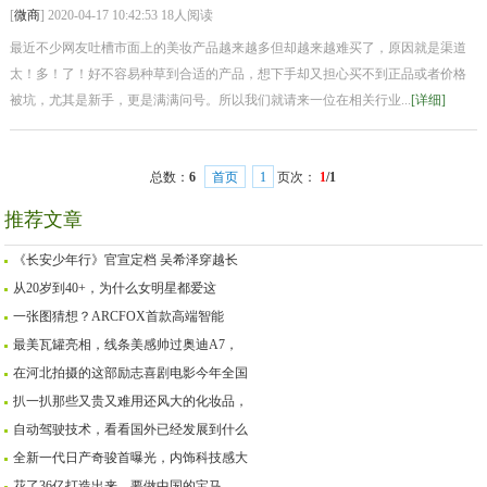
[
微商
] 2020-04-17 10:42:53 18人阅读
最近不少网友吐槽市面上的美妆产品越来越多但却越来越难买了，原因就是渠道
太！多！了！好不容易种草到合适的产品，想下手却又担心买不到正品或者价格
被坑，尤其是新手，更是满满问号。所以我们就请来一位在相关行业...
[详细]
总数：
6
首页
1
页次：
1
/1
推荐文章
《长安少年行》官宣定档 吴希泽穿越长
从20岁到40+，为什么女明星都爱这
一张图猜想？ARCFOX首款高端智能
最美瓦罐亮相，线条美感帅过奥迪A7，
在河北拍摄的这部励志喜剧电影今年全国
扒一扒那些又贵又难用还风大的化妆品，
自动驾驶技术，看看国外已经发展到什么
全新一代日产奇骏首曝光，内饰科技感大
花了36亿打造出来，要做中国的宝马，