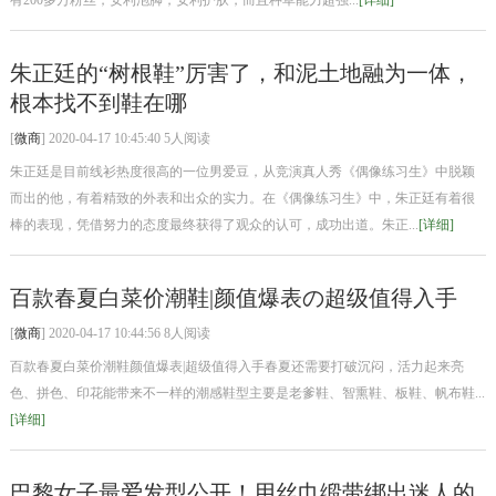
有200多万粉丝，安利泡脚，安利护肤，而且种草能力超强...
[详细]
朱正廷的“树根鞋”厉害了，和泥土地融为一体，
根本找不到鞋在哪
[
微商
] 2020-04-17 10:45:40 5人阅读
朱正廷是目前线衫热度很高的一位男爱豆，从竞演真人秀《偶像练习生》中脱颖
而出的他，有着精致的外表和出众的实力。在《偶像练习生》中，朱正廷有着很
棒的表现，凭借努力的态度最终获得了观众的认可，成功出道。朱正...
[详细]
百款春夏白菜价潮鞋|颜值爆表の超级值得入手
[
微商
] 2020-04-17 10:44:56 8人阅读
百款春夏白菜价潮鞋颜值爆表|超级值得入手春夏还需要打破沉闷，活力起来亮
色、拼色、印花能带来不一样的潮感鞋型主要是老爹鞋、智熏鞋、板鞋、帆布鞋...
[详细]
巴黎女子最爱发型公开！用丝巾缎带绑出迷人的