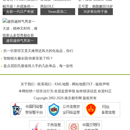
全新一代日产奇骏
Steam喜加二
36岁蒋欣终于换
越剪越帅气男发一
扒一扒那些又贵又难用还风大的化妆品，你们
智能锁火遍全国/你家安装了吗？
盘点屈臣氏最值得入手的几款单品，每一款性
关于我们
-
联系我们
-
XML地图
-
网站地图
TXT
-
版权声明
本网拒绝一切非法行为 欢迎监督举报 如有错误信息 欢迎纠正
Copyright 2002-2026
南京都市网
版权所有