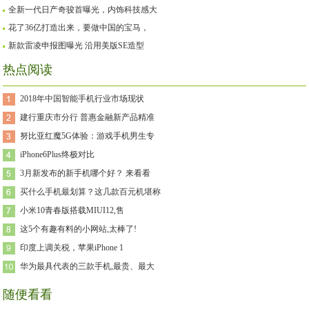
全新一代日产奇骏首曝光，内饰科技感大
花了36亿打造出来，要做中国的宝马，
新款雷凌申报图曝光 沿用美版SE造型
热点阅读
2018年中国智能手机行业市场现状
建行重庆市分行 普惠金融新产品精准
努比亚红魔5G体验：游戏手机男生专
iPhone6Plus终极对比
3月新发布的新手机哪个好？ 来看看
买什么手机最划算？这几款百元机堪称
小米10青春版搭载MIUI12,售
这5个有趣有料的小网站,太棒了!
印度上调关税，苹果iPhone 1
华为最具代表的三款手机,最贵、最大
随便看看