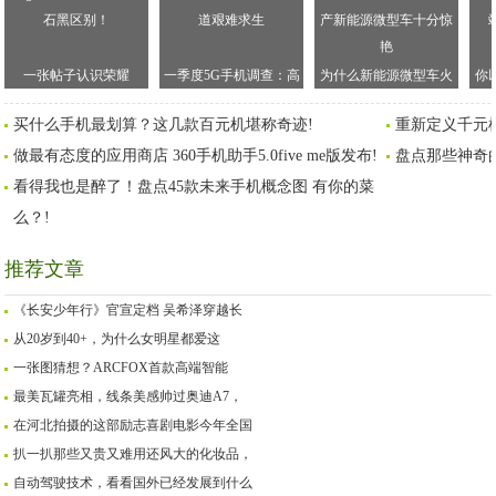
一张帖子认识荣耀
一季度5G手机调查：高
为什么新能源微型车火
你
MagicWatch2樱粉金和碳
端机卖不动，线下渠道
起来了——这几款国产
实
买什么手机最划算？这几款百元机堪称奇迹!
重新定义千元
石黑区别！
艰难求生
新能源微型车十分惊艳
做最有态度的应用商店 360手机助手5.0five me版发布!
盘点那些神奇
看得我也是醉了！盘点45款未来手机概念图 有你的菜
么？!
推荐文章
《长安少年行》官宣定档 吴希泽穿越长
从20岁到40+，为什么女明星都爱这
一张图猜想？ARCFOX首款高端智能
最美瓦罐亮相，线条美感帅过奥迪A7，
在河北拍摄的这部励志喜剧电影今年全国
扒一扒那些又贵又难用还风大的化妆品，
自动驾驶技术，看看国外已经发展到什么