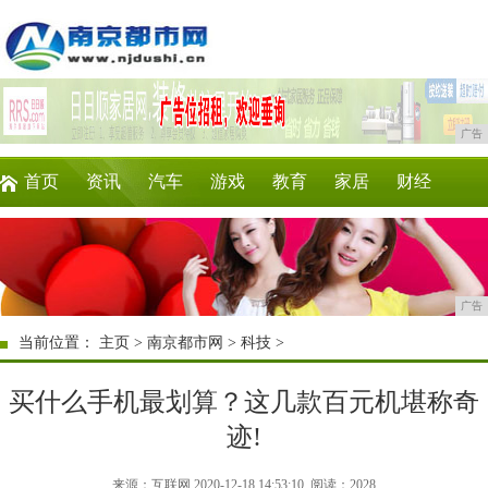
广告
首页
资讯
汽车
游戏
教育
家居
财经
科技
时尚
企业
商讯
微商
消费
广告
当前位置：
主页
>
南京都市网
>
科技
>
买什么手机最划算？这几款百元机堪称奇
迹!
来源：互联网 2020-12-18 14:53:10
阅读：2028