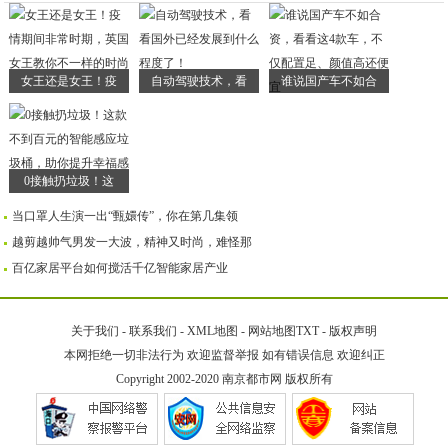
女王还是女王！疫
自动驾驶技术，看
谁说国产车不如合
0接触扔垃圾！这
当口罩人生演一出“甄嬛传”，你在第几集领
越剪越帅气男发一大波，精神又时尚，难怪那
百亿家居平台如何搅活千亿智能家居产业
关于我们
-
联系我们
-
XML地图
-
网站地图
TXT
-
版权声明
本网拒绝一切非法行为 欢迎监督举报 如有错误信息 欢迎纠正
Copyright 2002-2020
南京都市网
版权所有