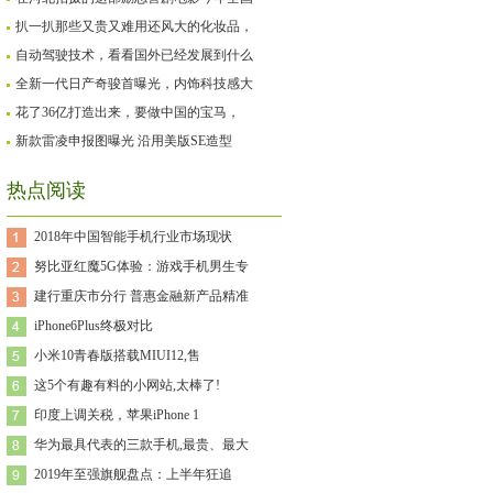
扒一扒那些又贵又难用还风大的化妆品，
自动驾驶技术，看看国外已经发展到什么
全新一代日产奇骏首曝光，内饰科技感大
花了36亿打造出来，要做中国的宝马，
新款雷凌申报图曝光 沿用美版SE造型
热点阅读
2018年中国智能手机行业市场现状
努比亚红魔5G体验：游戏手机男生专
建行重庆市分行 普惠金融新产品精准
iPhone6Plus终极对比
小米10青春版搭载MIUI12,售
这5个有趣有料的小网站,太棒了!
印度上调关税，苹果iPhone 1
华为最具代表的三款手机,最贵、最大
2019年至强旗舰盘点：上半年狂追