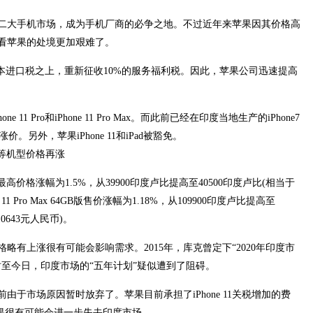
第二大手机市场，成为手机厂商的必争之地。不过近年来苹果因其价格高
看苹果的处境更加艰难了。
本进口税之上，重新征收10%的服务福利税。因此，苹果公司迅速提高
Phone 11 Pro和iPhone 11 Pro Max。而此前已经在印度当地生产的iPhone7
价。另外，苹果iPhone 11和iPad被豁免。
的最高价格涨幅为1.5%，从39900印度卢比提高至40500印度卢比(相当于
 11 Pro Max 64GB版售价涨幅为1.18%，从109900印度卢比提高至
10643元人民币)。
有上涨很有可能会影响需求。2015年，库克曾定下“2020年印度市
时至今日，印度市场的“五年计划”疑似遭到了阻碍。
当前由于市场原因暂时放弃了。苹果目前承担了iPhone 11关税增加的费
苹果很有可能会进一步失去印度市场。