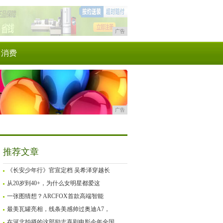
广告
消费
广告
推荐文章
《长安少年行》官宣定档 吴希泽穿越长
从20岁到40+，为什么女明星都爱这
一张图猜想？ARCFOX首款高端智能
最美瓦罐亮相，线条美感帅过奥迪A7，
在河北拍摄的这部励志喜剧电影今年全国