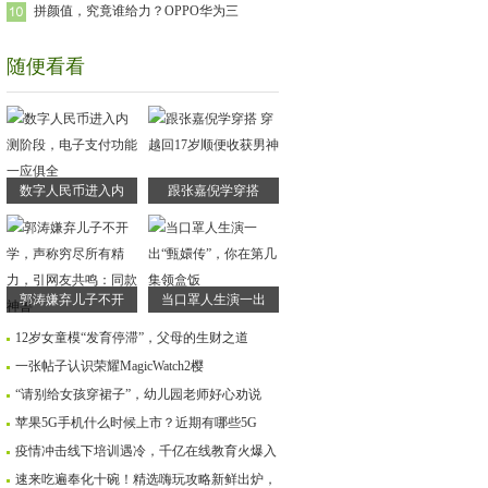
拼颜值，究竟谁给力？OPPO华为三
随便看看
数字人民币进入内
跟张嘉倪学穿搭
郭涛嫌弃儿子不开
当口罩人生演一出
12岁女童模“发育停滞”，父母的生财之道
一张帖子认识荣耀MagicWatch2樱
“请别给女孩穿裙子”，幼儿园老师好心劝说
苹果5G手机什么时候上市？近期有哪些5G
疫情冲击线下培训遇冷，千亿在线教育火爆入
速来吃遍奉化十碗！精选嗨玩攻略新鲜出炉，