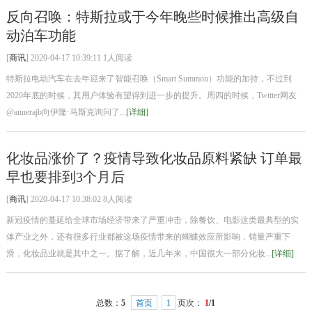
反向召唤：特斯拉或于今年晚些时候推出高级自
动泊车功能
[
商讯
] 2020-04-17 10:39:11 1人阅读
特斯拉电动汽车在去年迎来了智能召唤（Smart Summon）功能的加持，不过到
2020年底的时候，其用户体验有望得到进一步的提升。周四的时候，Twitter网友
@annerajb向伊隆·马斯克询问了...
[详细]
化妆品涨价了？疫情导致化妆品原料紧缺 订单最
早也要排到3个月后
[
商讯
] 2020-04-17 10:38:02 8人阅读
新冠疫情的蔓延给全球市场经济带来了严重冲击，除餐饮、电影这类最典型的实
体产业之外，还有很多行业都被这场疫情带来的蝴蝶效应所影响，销量严重下
滑，化妆品业就是其中之一。据了解，近几年来，中国很大一部分化妆...
[详细]
总数：
5
首页
1
页次：
1
/1