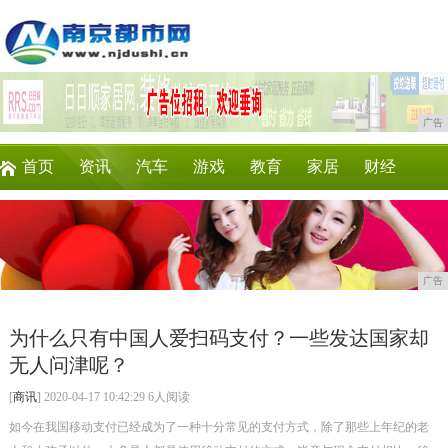
广告
首页
资讯
汽车
游戏
教育
家居
财经
科技
时尚
企业
商讯
微商
消费
广告
为什么只有中国人爱扫码支付？一些发达国家却
无人问津呢？
[
商讯
] 2020-04-17 10:42:29 6人阅读
如今在我国移动支付已经成为了一种十分常见的支付方式，除了那些上年纪的老