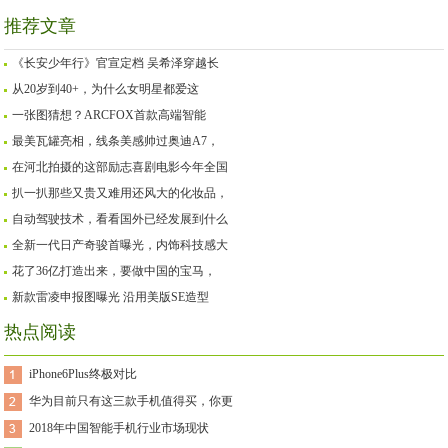
推荐文章
《长安少年行》官宣定档 吴希泽穿越长
从20岁到40+，为什么女明星都爱这
一张图猜想？ARCFOX首款高端智能
最美瓦罐亮相，线条美感帅过奥迪A7，
在河北拍摄的这部励志喜剧电影今年全国
扒一扒那些又贵又难用还风大的化妆品，
自动驾驶技术，看看国外已经发展到什么
全新一代日产奇骏首曝光，内饰科技感大
花了36亿打造出来，要做中国的宝马，
新款雷凌申报图曝光 沿用美版SE造型
热点阅读
iPhone6Plus终极对比
华为目前只有这三款手机值得买，你更
2018年中国智能手机行业市场现状