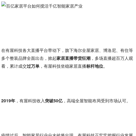
在有屋科技各大直播平台带动下，旗下海尔全屋家居、博洛尼、有住等
多个整装品牌全面出击，掀起
家居直播带货狂潮
，多场直播超百万人观
看，累计成交
过万单
，有屋科技坐稳家居直播
标杆地位
。
2019年
，有屋科技收入
突破50亿
，高端全屋智能布局受到市场认可。
疫情过后，智能家居行业分水岭将出现，有屋科技正牢牢把握行业发展