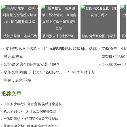
0接触扔垃圾！这款不到
展商预告丨创新驱动，
智能锁火遍全国/你家安
百
百元的智能感应垃圾
设计引领，今顶嘉兴展
装了吗？
0接触扔垃圾！这款不到百元的智能感应垃圾桶，助你
展商预告丨创
桶，助你提升幸福感
上打造全屋智能生活家
提升幸福感
屋智能生活家
智能锁火遍全国/你家安装了吗？
百亿家居平台
变革智能网联，让汽车与5G接轨，一年的时间对于新
宝骏，真的不短
推荐文章
《长安少年行》官宣定档 吴希泽穿越长
从20岁到40+，为什么女明星都爱这
一张图猜想？ARCFOX首款高端智能
最美瓦罐亮相，线条美感帅过奥迪A7，