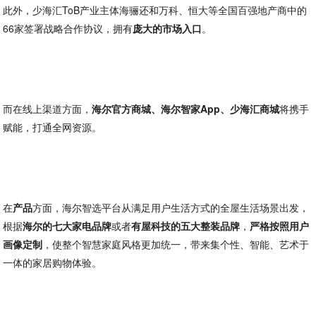
此外，少海汇ToB产业主体海骊还和万科、恒大等全国百强地产商中的
66家签署战略合作协议，拥有
庞大的市场入口
。
而在线上渠道方面，
海尔官方商城、海尔智家App、少海汇商城
将携手
赋能，打通全网资源。
在
产品
方面，海尔智选平台从满足用户生活方式的全屋生活场景出发，
根据
海尔的七大家电品牌
或者
有屋科技的五大整装品牌
，
严格按照用户
画像定制
，使整个智慧家庭风格更加统一，带来集个性、智能、艺术于
一体的家居购物体验。