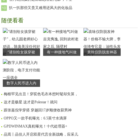
扒一扒那些又贵又难用还风大的化妆品
随便看看
“请别给女孩穿裙
有一种接地气叫做
袁咏仪防脱发神器
数字人民币进入内
梅根罕见出丑！穿驼色毛衣本想时髦却失算，
这才是极星 这才是Polestar！就问
跟张嘉倪学穿搭 穿越回17岁顺便收获男神
OPPO又一款手机曝光：6.5英寸水滴屏
GPDWINMAX真机曝光！十代处理器+
品焉丨品佳人开启双星代言全新战略，应采儿