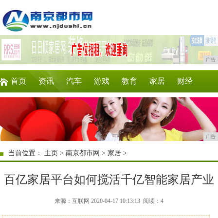
广告
首页
资讯
汽车
游戏
教育
家居
财经
科技
时尚
企业
商讯
微商
消费
广告
当前位置：
主页
>
南京都市网
>
家居
>
百亿家居平台如何搅活千亿智能家居产业
来源：互联网 2020-04-17 10:13:13
阅读：4