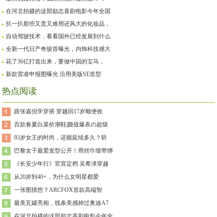
在河北拍摄的这部励志喜剧电影今年全国
扒一扒那些又贵又难用还风大的化妆品，
自动驾驶技术，看看国外已经发展到什么
全新一代日产奇骏首曝光，内饰科技感大
花了36亿打造出来，要做中国的宝马，
新款雷凌申报图曝光 沿用美版SE造型
热点阅读
跟张嘉倪学穿搭 穿越回17岁顺便收
百款春夏白菜价潮鞋|颜值爆表の超级
93岁女王的时尚，还能延续多久？听
巴黎女子最爱发型公开！用丝巾缎带绑
《长安少年行》官宣定档 吴希泽穿越
从20岁到40+，为什么女明星都爱
一张图猜想？ARCFOX首款高端智
最美瓦罐亮相，线条美感帅过奥迪A7
在河北拍摄的这部励志喜剧电影今年全