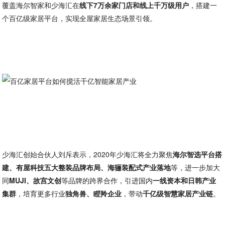
覆盖海尔智家和少海汇在
线下7万余家门店和线上千万级用户
，搭建一
个百亿级家居平台，实现全屋家居生态场景引领。
少海汇创始合伙人刘斥表示，2020年少海汇将全力聚焦
海尔智选平台搭
建、有屋科技五大整装品牌布局、海骊装配式产业落地
等，进一步加大
同
MUJI、故宫文创
等品牌的跨界合作，引进国内
一线资本和日韩产业
集群
，培育更多行业
独角兽、瞪羚企业
，带动
千亿级智慧家居产业链
。