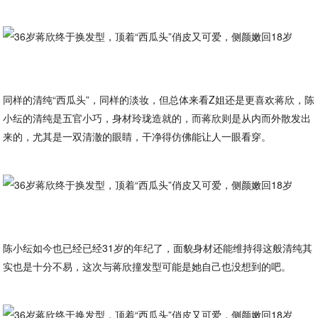
同样的清纯“西瓜头”，同样的淡妆，但总体来看Z姐还是更喜欢蒋欣，陈
小纭的清纯是五官小巧，身材玲珑造就的，而蒋欣则是从内而外散发出
来的，尤其是一双清澈的眼睛，干净得仿佛能让人一眼看穿。
陈小纭如今也已经已经31岁的年纪了，面貌身材还能维持得这般清纯其
实也是十分不易，这次与蒋欣撞发型可能是她自己也没想到的吧。