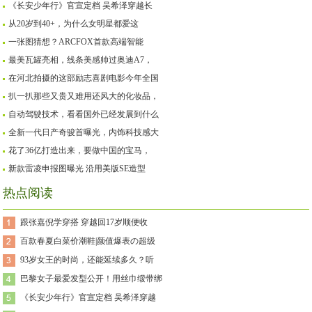
《长安少年行》官宣定档 吴希泽穿越长
从20岁到40+，为什么女明星都爱这
一张图猜想？ARCFOX首款高端智能
最美瓦罐亮相，线条美感帅过奥迪A7，
在河北拍摄的这部励志喜剧电影今年全国
扒一扒那些又贵又难用还风大的化妆品，
自动驾驶技术，看看国外已经发展到什么
全新一代日产奇骏首曝光，内饰科技感大
花了36亿打造出来，要做中国的宝马，
新款雷凌申报图曝光 沿用美版SE造型
热点阅读
跟张嘉倪学穿搭 穿越回17岁顺便收
百款春夏白菜价潮鞋|颜值爆表の超级
93岁女王的时尚，还能延续多久？听
巴黎女子最爱发型公开！用丝巾缎带绑
《长安少年行》官宣定档 吴希泽穿越