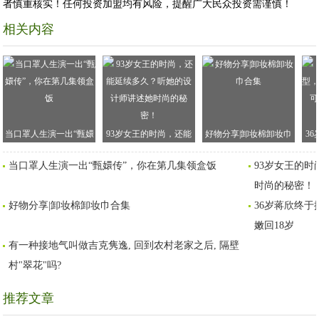
者慎重核实！任何投资加盟均有风险，提醒广大民众投资需谨慎！
相关内容
当口罩人生演一出“甄嬛
93岁女王的时尚，还能
好物分享|卸妆棉卸妆巾
3
传”，你在第几集领盒饭
延续多久？听她的设计
合集
顶
当口罩人生演一出“甄嬛传”，你在第几集领盒饭
93岁女王的
师讲述她时尚的秘密！
时尚的秘密！
好物分享|卸妆棉卸妆巾合集
36岁蒋欣终于
嫩回18岁
有一种接地气叫做吉克隽逸, 回到农村老家之后, 隔壁
村"翠花"吗?
推荐文章