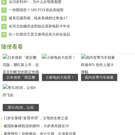
从20岁到40+，为什么女明星都爱
一张图猜想？ARCFOX首款高端智
最美瓦罐亮相，线条美感帅过奥迪A7
在河北拍摄的这部励志喜剧电影今年全
扒一扒那些又贵又难用还风大的化妆品
随便看看
日本倩碧「限定樱
小家电的大前景！
国内首季汽车销量
用5G吃鸡，让你
12岁女童模“发育停滞”，父母的生财之道
被国际象棋耽误的模特，16岁身高接近18
展商预告丨创新驱动，设计引领，今顶嘉兴展