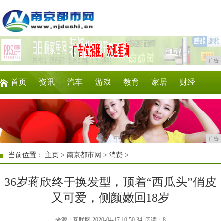
广告
首页
资讯
汽车
游戏
教育
家居
财经
科技
时尚
企业
商讯
微商
消费
广告
当前位置：
主页
>
南京都市网
>
消费
>
36岁蒋欣终于换发型，顶着“西瓜头”俏皮
又可爱，侧颜嫩回18岁
来源：互联网 2020-04-17 10:50:34
阅读：8