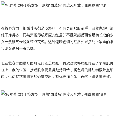
在妆容方面，烟煤其实都是淡淡的，不似之前那般浓重，自然也显得清
纯干净得多，而与穿搭形成呼应的红唇并不显妩媚反而像是初长成的少
女一般稚气未脱又带点英气。这种偏暗色调的红唇如果搭配上浓重的眼
妆则又是另一番风味。
但在妆容方面最可圈可点的还是腮红，蒋欣这次将腮红打在了苹果肌再
往上一点的位置，接近眼帘更显得楚楚可怜，橘色调的腮红稍微带点细
闪，也使得苹果肌更加饱满突出，整体更加立体，自然上镜效果更好。