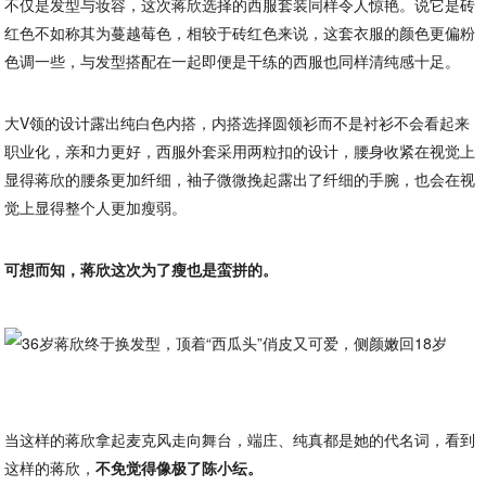
不仅是发型与妆容，这次蒋欣选择的西服套装同样令人惊艳。说它是砖
红色不如称其为蔓越莓色，相较于砖红色来说，这套衣服的颜色更偏粉
色调一些，与发型搭配在一起即便是干练的西服也同样清纯感十足。
大V领的设计露出纯白色内搭，内搭选择圆领衫而不是衬衫不会看起来
职业化，亲和力更好，西服外套采用两粒扣的设计，腰身收紧在视觉上
显得蒋欣的腰条更加纤细，袖子微微挽起露出了纤细的手腕，也会在视
觉上显得整个人更加瘦弱。
可想而知，蒋欣这次为了瘦也是蛮拼的。
当这样的蒋欣拿起麦克风走向舞台，端庄、纯真都是她的代名词，看到
这样的蒋欣，
不免觉得像极了陈小纭。