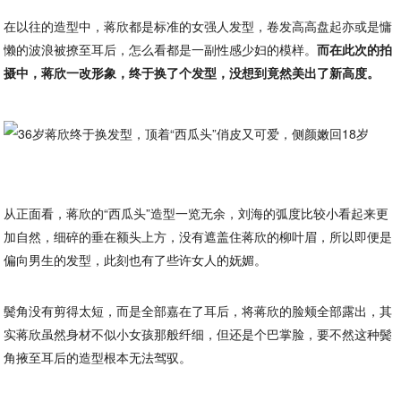
在以往的造型中，蒋欣都是标准的女强人发型，卷发高高盘起亦或是慵
懒的波浪被撩至耳后，怎么看都是一副性感少妇的模样。
而在此次的拍
摄中，蒋欣一改形象，终于换了个发型，没想到竟然美出了新高度。
从正面看，蒋欣的“西瓜头”造型一览无余，刘海的弧度比较小看起来更
加自然，细碎的垂在额头上方，没有遮盖住蒋欣的柳叶眉，所以即便是
偏向男生的发型，此刻也有了些许女人的妩媚。
鬓角没有剪得太短，而是全部嘉在了耳后，将蒋欣的脸颊全部露出，其
实蒋欣虽然身材不似小女孩那般纤细，但还是个巴掌脸，要不然这种鬓
角掖至耳后的造型根本无法驾驭。