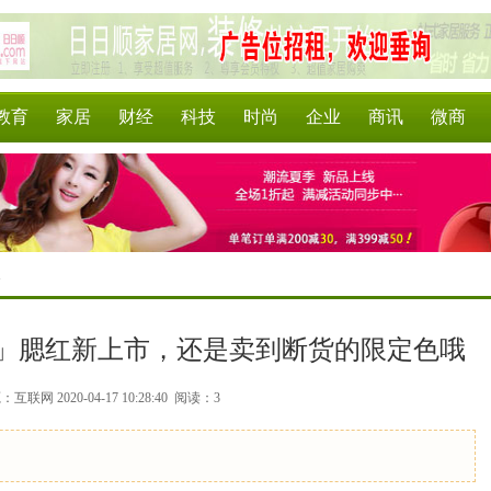
教育
家居
财经
科技
时尚
企业
商讯
微商
>
」腮红新上市，还是卖到断货的限定色哦
互联网 2020-04-17 10:28:40
阅读：3