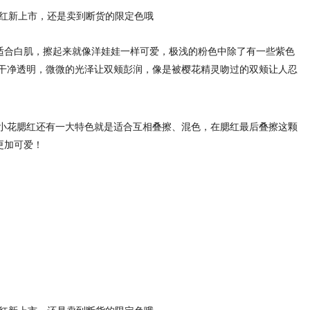
常适合白肌，擦起来就像洋娃娃一样可爱，极浅的粉色中除了有一些紫色
干净透明，微微的光泽让双颊彭润，像是被樱花精灵吻过的双颊让人忍
小花腮红还有一大特色就是适合互相叠擦、混色，在腮红最后叠擦这颗
更加可爱！