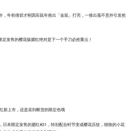
年，年初倩碧才刚因应鼠年推出「金鼠」打亮，一推出毫不意外引发抢
限定发售的樱花版腮红绝对是下一个手刀必抢重点！
，日本限定发售的腮红#21，特别配合时节变成樱花压纹，细致的小花