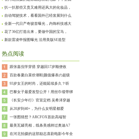
扒一扒那些又贵又难用还风大的化妆品，
自动驾驶技术，看看国外已经发展到什么
全新一代日产奇骏首曝光，内饰科技感大
花了36亿打造出来，要做中国的宝马，
新款雷凌申报图曝光 沿用美版SE造型
热点阅读
跟张嘉倪学穿搭 穿越回17岁顺便收
百款春夏白菜价潮鞋|颜值爆表の超级
93岁女王的时尚，还能延续多久？听
巴黎女子最爱发型公开！用丝巾缎带绑
《长安少年行》官宣定档 吴希泽穿越
从20岁到40+，为什么女明星都爱
一张图猜想？ARCFOX首款高端智
最美瓦罐亮相，线条美感帅过奥迪A7
在河北拍摄的这部励志喜剧电影今年全