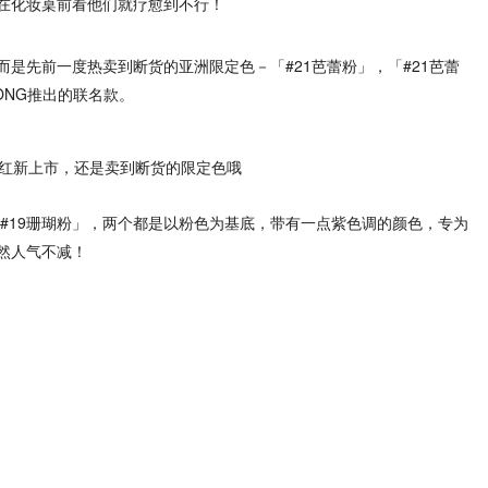
在化妆桌前看他们就疗愈到不行！
是先前一度热卖到断货的亚洲限定色－「#21芭蕾粉」，「#21芭蕾
ONG推出的联名款。
「#19珊瑚粉」，两个都是以粉色为基底，带有一点紫色调的颜色，专为
然人气不减！