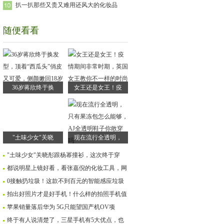
扒一扒那些又贵又难用还风大的化妆品
随便看看
36岁蒋欣终于换
女王还是女王！疫
"土味少女"关晓
现在流行全透明，
"土味少女"关晓彤跟杨幂撞衫，这次终于穿
都说明星上镜好看，看张嘉倪的化妆工具，网
0接触扔垃圾！这款不到百元的智能感应垃圾
拍出好照片才是好手机！什么样的拍照手机值
苹果销量落后华为 5G只能望国产机OV项
终于有人说清楚了，三星手机有5大优点，也