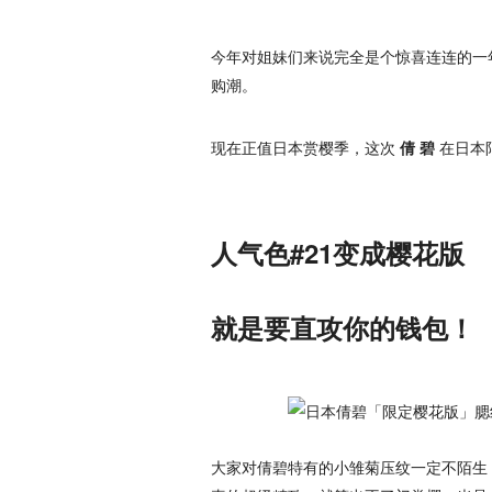
今年对姐妹们来说完全是个惊喜连连的一
购潮。
现在正值日本赏樱季，这次
倩 碧
在日本
人气色#21变成樱花版
就是要直攻你的钱包！
大家对倩碧特有的小雏菊压纹一定不陌生