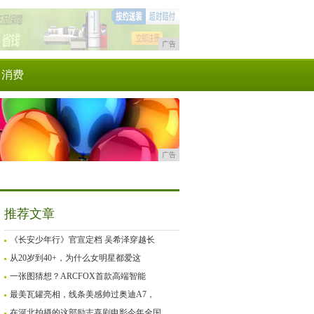
广告
消费
广告
推荐文章
《长安少年行》官宣定档 吴希泽穿越长
从20岁到40+，为什么女明星都爱这
一张图猜想？ARCFOX首款高端智能
最美瓦罐亮相，线条美感帅过奥迪A7，
在河北拍摄的这部励志喜剧电影今年全国