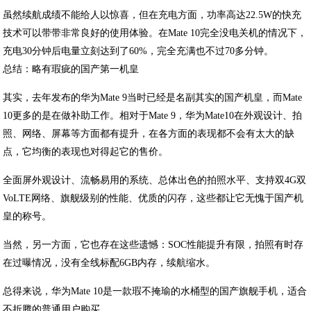
虽然续航成绩不能给人以惊喜，但在充电方面，功率高达22.5W的快充
技术可以带带非常良好的使用体验。在Mate 10完全没电关机的情况下，
充电30分钟后电量立刻达到了60%，完全充满也不过70多分钟。
总结：略有瑕疵的国产第一机皇
其实，去年发布的华为Mate 9当时已经是名副其实的国产机皇，而Mate
10更多的是在做补助工作。相对于Mate 9，华为Mate10在外观设计、拍
照、网络、屏幕等方面都有提升，在各方面的表现都不会有太大的缺
点，它均衡的表现也对得起它的售价。
全面屏外观设计、流畅易用的系统、总体出色的拍照水平、支持双4G双
VoLTE网络、旗舰级别的性能、优质的闪存，这些都让它无愧于国产机
皇的称号。
当然，另一方面，它也存在这些遗憾：SOC性能提升有限，拍照有时存
在过曝情况，没有全线标配6GB内存，续航缩水。
总得来说，华为Mate 10是一款瑕不掩瑜的水桶型的国产旗舰手机，适合
不折腾的普通用户购买。