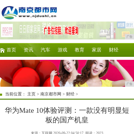
广告
首页
资讯
汽车
游戏
教育
家居
财经
科技
时尚
企业
商讯
微商
消费
广告
当前位置：
主页
>
南京都市网
>
财经
>
华为Mate 10体验评测：一款没有明显短
板的国产机皇
来源：互联网 2020-09-22 04:50:17
阅读：2023