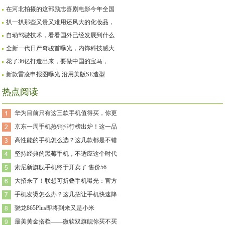
在河北拍摄的这部励志喜剧电影今年全国
扒一扒那些又贵又难用还风大的化妆品，
自动驾驶技术，看看国外已经发展到什么
全新一代日产奇骏首曝光，内饰科技感大
花了36亿打造出来，要做中国的宝马，
新款雷凌申报图曝光 沿用美版SE造型
热点阅读
华为目前只有这三款手机值得买，你更
京东一周手机热销排行榜出炉！这一品
高性能的手机怎么选？这几款都是不错
坚持经典的黑莓手机，不适应这个时代
索尼新旗舰手机终于开卖了 售价56
大招来了！联想可折叠手机曝光：官方
手机发烫怎么办？这几招让手机快速降
骁龙865Plus即将到来又是小米
最美黄金搭档——微软双旗舰你买不买