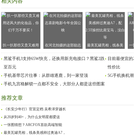
相关内容
扒一扒那些又贵又难用
在河北拍摄的这部励志
最美瓦罐亮相，线条美
一
还风大的化妆品，你们
喜剧电影今年全国公映
感帅过奥迪A7，配2.5T
首
黑鲨手机3支持65W快充，还换用新充电接口？黑鲨2跌
目前最便宜的2
千万不要买！
操控比肩宝马，没白等
至百元
性价比
手机基带芯片往事：从群雄逐鹿，到一家登顶
5G手机换机潮
手机九宫格解锁一点都不安全，大部分人都是这些图案
推荐文章
《长安少年行》官宣定档 吴希泽穿越长
从20岁到40+，为什么女明星都爱这
一张图猜想？ARCFOX首款高端智能
最美瓦罐亮相，线条美感帅过奥迪A7，