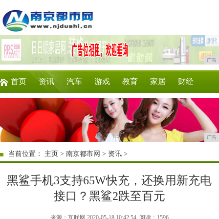
广告
首页
资讯
汽车
游戏
教育
家居
财经
科技
时尚
企业
商讯
微商
消费
广告
当前位置：
主页
>
南京都市网
>
资讯
>
黑鲨手机3支持65W快充，还换用新充电
接口？黑鲨2跌至百元
来源：互联网 2020-05-18 10:42:54
阅读：1596