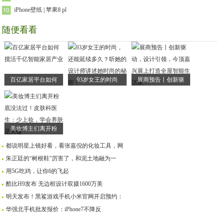
iPhone壁纸 | 苹果8 pl
随便看看
百亿家居平台如何
93岁女王的时尚
展商预告丨创新驱
美妆博主们离开粉
都说明星上镜好看，看张嘉倪的化妆工具，网
朱正廷的“树根鞋”厉害了，和泥土地融为一
用5G吃鸡，让你6的飞起
酷比H9发布 无边框设计双摄1600万美
明天发布！黑鲨游戏手机小米官网开启预约：
华强北手机批发报价：iPhone7不降反