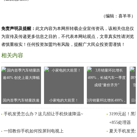
（编辑：喜羊羊）
免责声明及提醒：
此文内容为本网所转载企业宣传资讯，该相关信息仅
为宣传及传递更多信息之目的，不代表本网站观点，文章真实性请浏览
者慎重核实！任何投资加盟均有风险，提醒广大民众投资需谨慎！
相关内容
国内首季汽车销量跌逾
小家电的大前景！
3月销量环比增长499%，
日
40% 创史上最大降幅
长城汽车一季度成绩“量
NI
手机发烫怎么办？这几招让手机快速降温~
3199元起！
价齐升”
+855处理器
一招教你手机如何投屏到电视上
夏天手机发烫