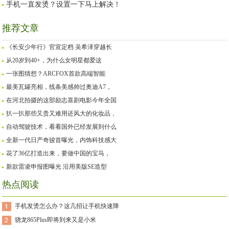
手机一直发烫？设置一下马上解决！
推荐文章
《长安少年行》官宣定档 吴希泽穿越长
从20岁到40+，为什么女明星都爱这
一张图猜想？ARCFOX首款高端智能
最美瓦罐亮相，线条美感帅过奥迪A7，
在河北拍摄的这部励志喜剧电影今年全国
扒一扒那些又贵又难用还风大的化妆品，
自动驾驶技术，看看国外已经发展到什么
全新一代日产奇骏首曝光，内饰科技感大
花了36亿打造出来，要做中国的宝马，
新款雷凌申报图曝光 沿用美版SE造型
热点阅读
手机发烫怎么办？这几招让手机快速降
骁龙865Plus即将到来又是小米