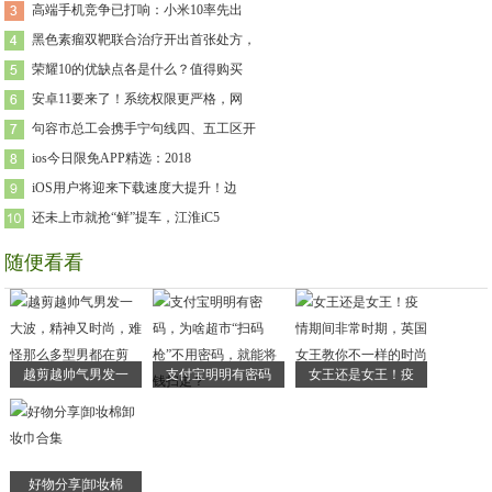
高端手机竞争已打响：小米10率先出
黑色素瘤双靶联合治疗开出首张处方，
荣耀10的优缺点各是什么？值得购买
安卓11要来了！系统权限更严格，网
句容市总工会携手宁句线四、五工区开
ios今日限免APP精选：2018
iOS用户将迎来下载速度大提升！边
还未上市就抢“鲜”提车，江淮iC5
随便看看
越剪越帅气男发一
支付宝明明有密码
女王还是女王！疫
好物分享|卸妆棉