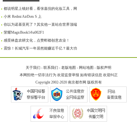
都说明星上镜好看，看张嘉倪的化妆工具，网
小米 Redmi AirDots S 上
你以为诺基亚死了？其实他一直站在世界顶端
荣耀MagicBook14\u002F1
感受林盘农耕文化，点赞郫都创意农业！
震惊！长城汽车一年居然能赚近千亿？最大功
关于我们
-
联系我们
-
老版地图
-
网站地图
-
版权声明
本网拒绝一切非法行为 欢迎监督举报 如有错误信息 欢迎纠正
Copyright 2002-2020
南京都市网
版权所有