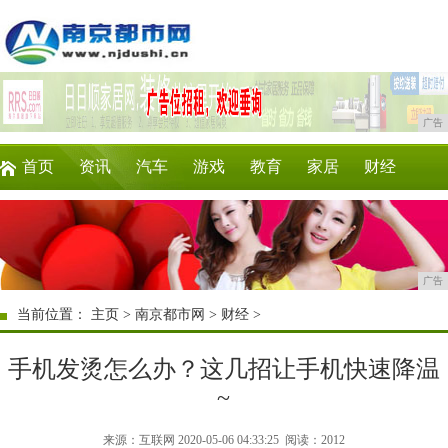
广告
首页
资讯
汽车
游戏
教育
家居
财经
科技
时尚
企业
商讯
微商
消费
广告
当前位置：
主页
>
南京都市网
>
财经
>
手机发烫怎么办？这几招让手机快速降温
~
来源：互联网 2020-05-06 04:33:25
阅读：2012