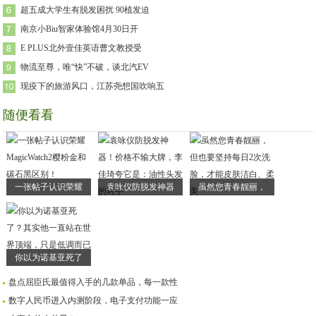
超五成大学生有脱发困扰 90植发迫
南京小Biu智家体验馆4月30日开
E PLUS北外壹佳英语曹文教授受
物流至尊，唯“快”不破，谈北汽EV
现疫下的旅游风口，江苏尧想国吹响五
随便看看
一张帖子认识荣耀
袁咏仪防脱发神器
虽然您青春靓丽，
你以为诺基亚死了
盘点屈臣氏最值得入手的几款单品，每一款性
数字人民币进入内测阶段，电子支付功能一应