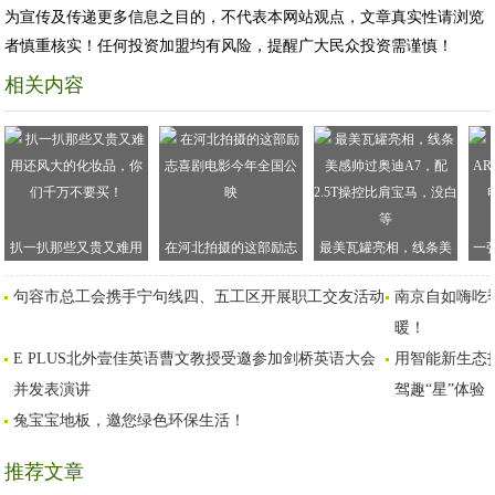
为宣传及传递更多信息之目的，不代表本网站观点，文章真实性请浏览
者慎重核实！任何投资加盟均有风险，提醒广大民众投资需谨慎！
相关内容
扒一扒那些又贵又难用
在河北拍摄的这部励志
最美瓦罐亮相，线条美
一
还风大的化妆品，你们
喜剧电影今年全国公映
感帅过奥迪A7，配2.5T
首
句容市总工会携手宁句线四、五工区开展职工交友活动
南京自如嗨吃
千万不要买！
操控比肩宝马，没白等
暖！
E PLUS北外壹佳英语曹文教授受邀参加剑桥英语大会
用智能新生态
并发表演讲
驾趣“星”体验
兔宝宝地板，邀您绿色环保生活！
推荐文章