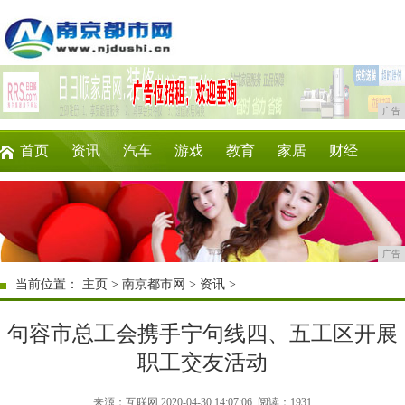
广告
首页
资讯
汽车
游戏
教育
家居
财经
科技
时尚
企业
商讯
微商
消费
广告
当前位置：
主页
>
南京都市网
>
资讯
>
句容市总工会携手宁句线四、五工区开展
职工交友活动
来源：互联网 2020-04-30 14:07:06
阅读：1931