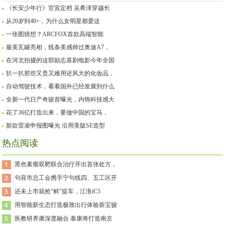
《长安少年行》官宣定档 吴希泽穿越长
从20岁到40+，为什么女明星都爱这
一张图猜想？ARCFOX首款高端智能
最美瓦罐亮相，线条美感帅过奥迪A7，
在河北拍摄的这部励志喜剧电影今年全国
扒一扒那些又贵又难用还风大的化妆品，
自动驾驶技术，看看国外已经发展到什么
全新一代日产奇骏首曝光，内饰科技感大
花了36亿打造出来，要做中国的宝马，
新款雷凌申报图曝光 沿用美版SE造型
热点阅读
黑色素瘤双靶联合治疗开出首张处方，
句容市总工会携手宁句线四、五工区开
还未上市就抢“鲜”提车，江淮iC5
用智能新生态打造极致出行体验新宝骏
医教研养康深度融合 泰康将打造南京