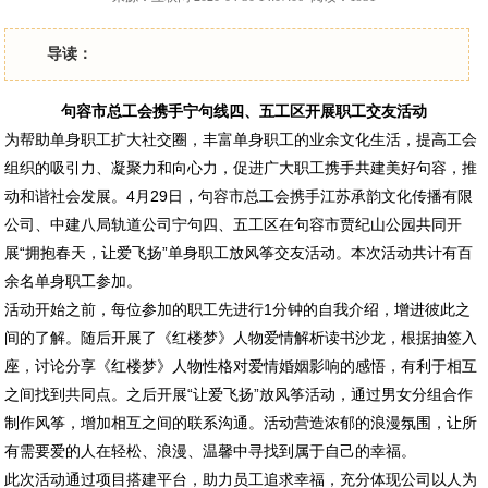
导读：
句容市总工会携手
宁句线
四、五工区开展职工交友活动
为帮助单身职工扩大社交圈，丰富单身职工的业余文化生活，提高工会
组织的吸引力、凝聚力和向心力，促进广大职工携手共建美好句容，推
动和谐社会发展。4月29日，句容市总工会携手江苏承韵文化传播有限
公司、中建八局轨道公司宁句四、五工区在句容市贾纪山公园共同开
展“拥抱春天，让爱飞扬”单身职工放风筝交友活动。本次活动共计有百
余名单身职工参加。
活动开始之前，每位参加的职工先进行1分钟的自我介绍，增进彼此之
间的了解。随后开展了《红楼梦》人物爱情解析读书沙龙，根据抽签入
座，讨论分享《红楼梦》人物性格对爱情婚姻影响的感悟，有利于相互
之间找到共同点。之后开展“让爱飞扬”放风筝活动，通过男女分组合作
制作风筝，增加相互之间的联系沟通。活动营造浓郁的浪漫氛围，让所
有需要爱的人在轻松、浪漫、温馨中寻找到属于自己的幸福。
此次活动通过项目搭建平台，助力员工追求幸福，充分体现公司以人为