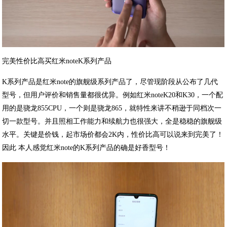
完美性价比高买红米noteK系列产品
K系列产品是红米note的旗舰级系列产品了，尽管现阶段从公布了几代
型号，但用户评价和销售量都很优异。例如红米noteK20和K30，一个配
用的是骁龙855CPU，一个则是骁龙865，就特性来讲不稍逊于同档次一
切一款型号。并且照相工作能力和续航力也很强大，全是稳稳的旗舰级
水平。关键是价钱，起市场价都会2K内，性价比高可以说来到完美了！
因此 本人感觉红米note的K系列产品的确是好香型号！