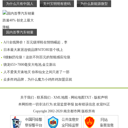
为什么只有中国人
支付宝明明有密码
为什么新能源微型
国内首季汽车销量
AJ1全线降价！百元级球鞋在悄悄崛起，李
日本最大家居连锁品牌NITORI首个线上
0接触扔垃圾！这款不到百元的智能感应垃圾
骁龙653+7000毫安大电池,金立新出
人不爱美天诛地灭 你和仙女之间只差了一部
众多炸鸡品牌，为什么魔力小鸡炸鸡加盟店就
关于我们
-
联系我们
-
XML地图
-
网站地图
TXT
-
版权声明
本网拒绝一切非法行为 欢迎监督举报 如有错误信息 欢迎纠正
Copyright 2002-2020
南京都市网
版权所有