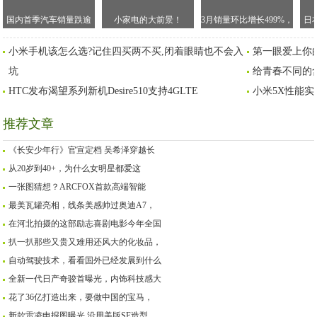
国内首季汽车销量跌逾
小家电的大前景！
3月销量环比增长499%，
日
40% 创史上最大降幅
长城汽车一季度成绩“量
NI
小米手机该怎么选?记住四买两不买,闭着眼睛也不会入
第一眼爱上你的
价齐升”
坑
给青春不同的
HTC发布渴望系列新机Desire510支持4GLTE
小米5X性能实
推荐文章
《长安少年行》官宣定档 吴希泽穿越长
从20岁到40+，为什么女明星都爱这
一张图猜想？ARCFOX首款高端智能
最美瓦罐亮相，线条美感帅过奥迪A7，
在河北拍摄的这部励志喜剧电影今年全国
扒一扒那些又贵又难用还风大的化妆品，
自动驾驶技术，看看国外已经发展到什么
全新一代日产奇骏首曝光，内饰科技感大
花了36亿打造出来，要做中国的宝马，
新款雷凌申报图曝光 沿用美版SE造型