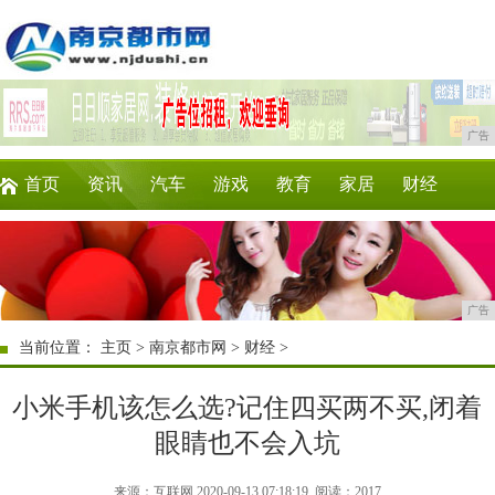
广告
首页
资讯
汽车
游戏
教育
家居
财经
科技
时尚
企业
商讯
微商
消费
广告
当前位置：
主页
>
南京都市网
>
财经
>
小米手机该怎么选?记住四买两不买,闭着
眼睛也不会入坑
来源：互联网 2020-09-13 07:18:19
阅读：2017