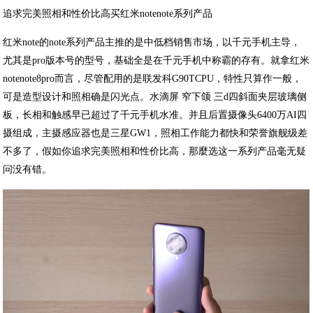
追求完美照相和性价比高买红米notenote系列产品
红米note的note系列产品主推的是中低档销售市场，以千元手机主导，
尤其是pro版本号的型号，基础全是在千元手机中称霸的存有。就拿红米
notenote8pro而言，尽管配用的是联发科G90TCPU，特性只算作一般，
可是造型设计和照相确是闪光点。水滴屏 窄下颌 三d四斜面夹层玻璃侧
板，长相和触感早已超过了千元手机水准。并且后置摄像头6400万AI四
摄组成，主摄感应器也是三星GW1，照相工作能力都快和荣誉旗舰级差
不多了，假如你追求完美照相和性价比高，那麼选这一系列产品毫无疑
问没有错。