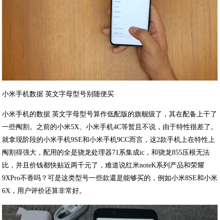
小米手机数据 英文字母型号别随便买
小米手机的数据 英文字母型号算作低配版的旗舰级了，其在配备上干了
一些阄割。之前的小米5X、小米手机4C等暂且不说，由于特性很差了。
就拿现阶段的小米手机9SE和小米手机9CC而言，这2款手机上在特性上
阄割得强大，配用的全是骁龙处理器71系集成ic，和骁龙855压根无法
比，并且价钱都快贴近两千元了，难道说红米noteK系列产品和荣耀
9XPro不香吗？可是这类型号一些款還是能够买的，例如小米8SE和小米
6X，用户评价还算非常好。